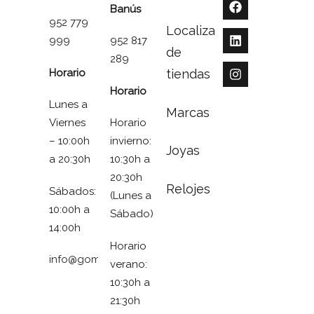
Banús
952 779
Localizador
999
952 817
de
289
Horario
tiendas
Horario
Lunes a
Marcas
Viernes
Horario
– 10:00h
invierno:
Joyas
a 20:30h
10:30h a
20:30h
Relojes
Sábados:
(Lunes a
10:00h a
Sábado)
14:00h
Horario
info@gomezymolina.com
verano:
10:30h a
21:30h