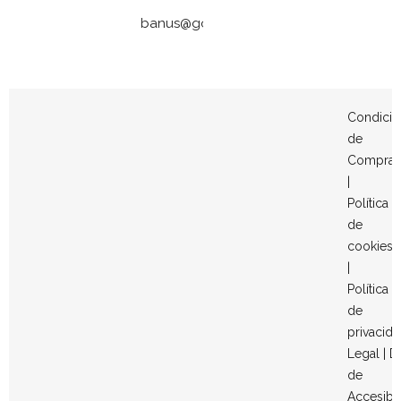
banus@gomezymolina.com
Condicio
de
Compra
|
Política
de
cookies
|
Política
de
privacid
Legal
|
D
de
Accesibi