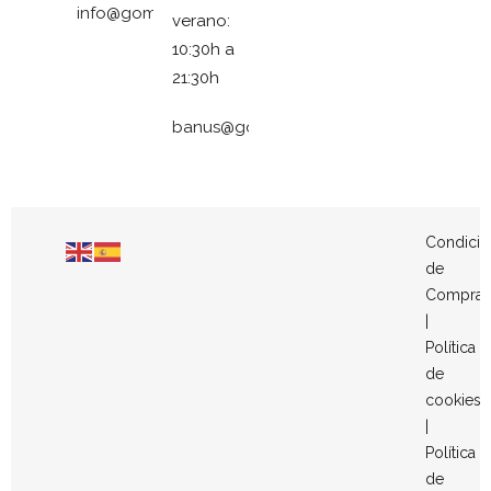
info@gomezymolina.com
verano:
10:30h a
21:30h
banus@gomezymolina.com
Condicio
de
Compra
|
Política
de
cookies
|
Política
de