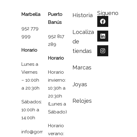
Síguenos
Marbella
Puerto
Historia
Banús
952 779
Localizador
999
952 817
de
289
Horario
tiendas
Horario
Lunes a
Marcas
Viernes
Horario
– 10:00h
invierno:
Joyas
a 20:30h
10:30h a
20:30h
Relojes
Sábados:
(Lunes a
10:00h a
Sábado)
14:00h
Horario
info@gomezymolina.com
verano: