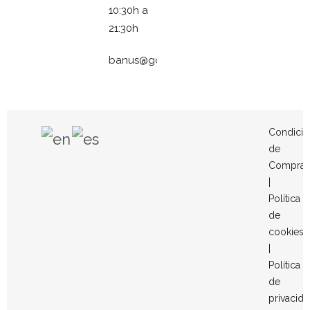
10:30h a
21:30h
banus@gomezymolina.com
Condicio
de
Compra
|
Política
de
cookies
|
Política
de
privacid