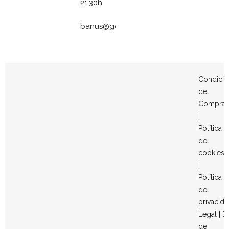
21:30h
banus@gomezymolina.com
Condicio
de
Compra
|
Política
de
cookies
|
Política
de
privacid
Legal
|
D
de